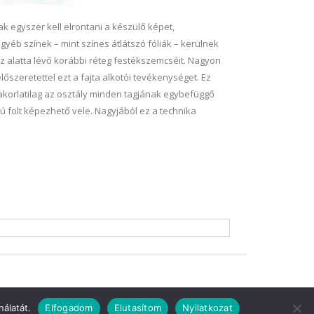
k egyszer kell elrontani a készülő képet,
gyéb színek – mint színes átlátszó fóliák – kerülnek
az alatta lévő korábbi réteg festékszemcséit. Nagyon
lőszeretettel ezt a fajta alkotói tevékenységet. Ez
akorlatilag az osztály minden tagjának egybefüggő
alú folt képezhető vele. Nagyjából ez a technika
álatát.
Elfogadom
Elutasítom
Nyilatkozat