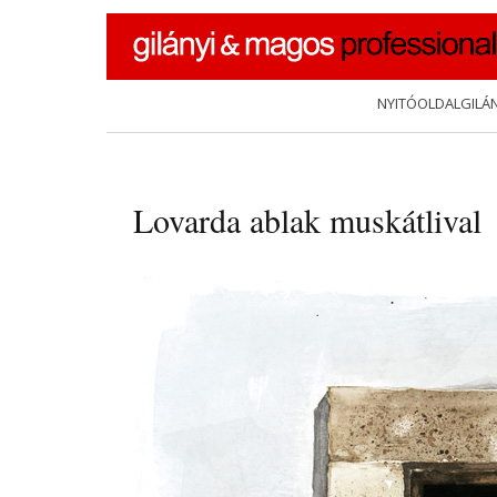
Skip to content
NYITÓOLDAL
GILÁ
Lovarda ablak muskátlival