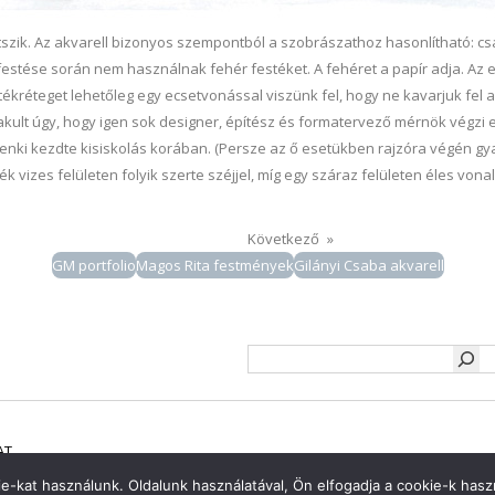
tszik. Az akvarell bizonyos szempontból a szobrászathoz hasonlítható: csa
 festése során nem használnak fehér festéket. A fehéret a papír adja. Az e
stékréteget lehetőleg egy ecsetvonással viszünk fel, hogy ne kavarjuk fel 
alakult úgy, hogy igen sok designer, építész és formatervező mérnök végzi e
denki kezdte kisiskolás korában. (Persze az ő esetükben rajzóra végén gy
ték vizes felületen folyik szerte széjjel, míg egy száraz felületen éles von
Következő
»
GM portfolio
Magos Rita festmények
Gilányi Csaba akvarell
Keresés
AT
e-kat használunk. Oldalunk használatával, Ön elfogadja a cookie-k haszn