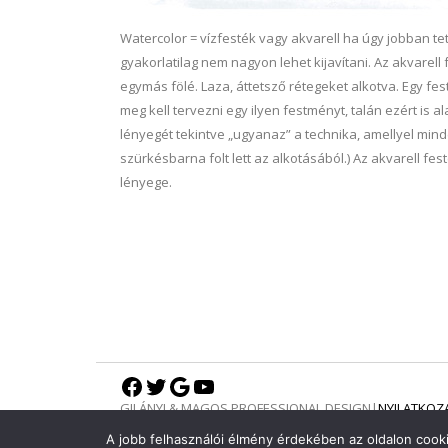
Watercolor = vízfesték vagy akvarell ha úgy jobban te
gyakorlatilag nem nagyon lehet kijavítani. Az akvarell
egymás fölé. Laza, áttetsző rétegeket alkotva. Egy fe
meg kell tervezni egy ilyen festményt, talán ezért is 
lényegét tekintve „ugyanaz” a technika, amellyel min
szürkésbarna folt lett az alkotásából.) Az akvarell fes
lényege.
Facebook
Twitter
Google
YouTube
GILÁNYI & MAGOS PROFESSIONAL DESIGN
|
NYILATKOZ
A jobb felhasználói élmény érdekében az oldalon cooki