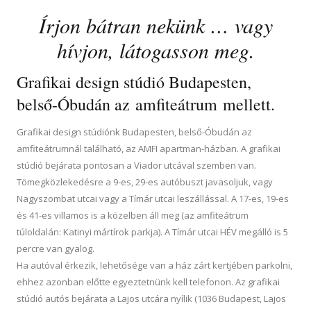
Írjon bátran nekünk … vagy
hívjon, látogasson meg.
Grafikai design stúdió Budapesten,
belső-Óbudán az
amfiteátrum
mellett.
Grafikai design stúdiónk Budapesten, belső-Óbudán az
amfiteátrumnál található, az
AMFI apartman-ház
ban. A grafikai
stúdió bejárata pontosan a Viador utcával szemben van.
Tömegközlekedésre a 9-es, 29-es autóbuszt javasoljuk, vagy
Nagyszombat utcai vagy a Tímár utcai leszállással. A 17-es, 19-es
és 41-es villamos is a közelben áll meg (az amfiteátrum
túloldalán: Katinyi mártírok parkja). A Tímár utcai HÉV megálló is 5
percre van gyalog.
Ha autóval érkezik, lehetősége van a ház
zárt kertjében
parkolni,
ehhez azonban előtte egyeztetnünk kell telefonon. Az grafikai
stúdió autós bejárata a Lajos utcára nyílik (
1036 Budapest, Lajos