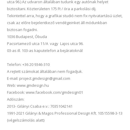
utca 96.
) Az udvaron általában tudunk egy autónak helyet
biztosítani. Közterületen 175 Ft / óra a parkolási díj.
Tekintettel arra, hogy a grafikai studió nem fix nyitvatartású üzlet,
csak az előre bejelentkező vendégeinket áll módunkban
biztosan fogadni.
1036 Budapest, Óbuda
Pacsirtamező utca 11/A
vagy
Lajos utca 96.
03-as ill. 103-as kaputelefon a bejáratoknál
Telefon: +36 20 9346-310
A rejtett számokat általában nem fogadjuk.
E-mail:
project.gmdesign@gmail.com
Web:
www.gmdesign.hu
Facebook:
www.facebook.com/gmdesign01
Adószám:
2013- Gilányi Csaba e.v.: 70351042141
1991-2021 Gilányi & Magos Professional Design Kft. 10515598-3-13
(végelszámolás alatt)