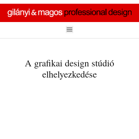
Skip to content
A grafikai design stúdió
elhelyezkedése