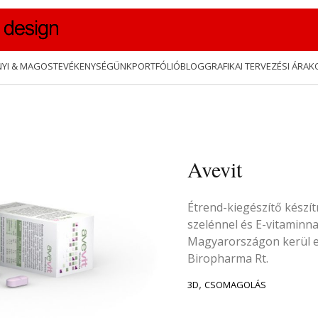
NYI & MAGOS
TEVÉKENYSÉGÜNK
PORTFÓLIÓ
BLOG
GRAFIKAI TERVEZÉSI ÁRAK
Avevit
Étrend-kiegészítő készít
szelénnel és E-vitaminna
Magyarországon kerül e
Biropharma Rt.
TAGS:
,
3D
CSOMAGOLÁS