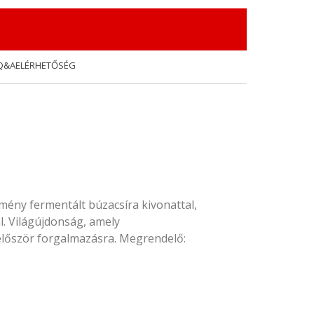
Q&A
ELÉRHETŐSÉG
mény fermentált búzacsíra kivonattal,
l. Világújdonság, amely
lőször forgalmazásra. Megrendelő: