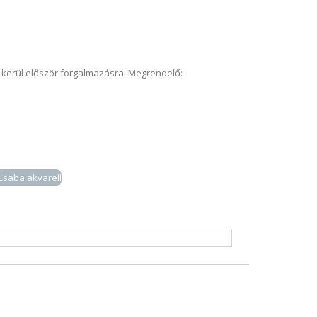
n kerül először forgalmazásra. Megrendelő:
 Csaba akvarell