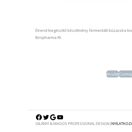
Étrend-kiegészítő készítmény fermentált búzacsíra ki
Biropharma Rt.
Arculat
Csomag
Facebook
Twitter
Google
YouTube
GILÁNYI & MAGOS PROFESSIONAL DESIGN
|
NYILATKOZ