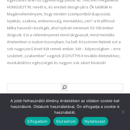
egyeztetés árán is). Egyetlenegy példa: az 1992-ben megalakult
HUNGUEST Rt. nevét is, és eredeti design-ját is Ők találták ki.
Magánvéleményem, hogy minden szempontból (kapcsolat,
lojalitás, szakma, emberiesség, mentalitás) „veri” a KraftFood-
Milka hasonló részlegét, ahol nyilván minimum 50-100 ember
dolgozik. Ezt a véleményemet mind tárgyiasult, mind mentális
értelemben is tudom bizonyítani, ha kell. Köszönöm Nektek ezt a
sok nagyszerű évet! Két remek ember, két – képességben – erre
született „szakember” vagytok (EGYÜTT!!!) A további életetekhez,
munkátokhoz egészséget és nagyon sok sikert kívánok!
Keresés
A jobb felhasználói élmény érdekében az oldalon cookie-kat
Facebook
Twitter
Google
YouTube
használunk. Oldalunk használatával, Ön elfogadja a cookie-k
GILÁNYI & MAGOS PROFESSIONAL DESIGN
|
NYILATKOZAT
használatát.
Elfogadom
Elutasítom
Nyilatkozat