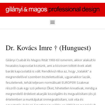
Skip to content
Dr. Kovács Imre † (Hunguest)
Gilányi Csabát és Magos Ritát 1993-tól ismerem, akkor alakult ki
hivatalos kapcsolat köztünk, ami a közösen töltött évek alatt
baráti kapcsolattá is vált. Rendkívül ritka az, hogy „Valakik” a
megrendelővel szemben tisztelettudóak, ugyanakkor lazák,
fesztelenek, tehát teljesen normálisak! EUROPER! Szakmai
részről csak egy szó jellemzi Őket, hihetetlen kreatívak, mindig a
megrendelő érdekeit akarják kiszolgálni és megvalósítani (és jó
értelemben a munkájukat önmegvalósítani, sok vita és