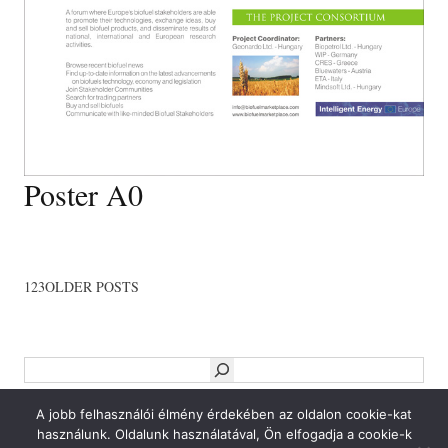
Poster A0
Bejegyzések
1
2
3
OLDER POSTS
lapozása
Keresés
A jobb felhasználói élmény érdekében az oldalon cookie-kat
Facebook
Twitter
Google
YouTube
használunk. Oldalunk használatával, Ön elfogadja a cookie-k