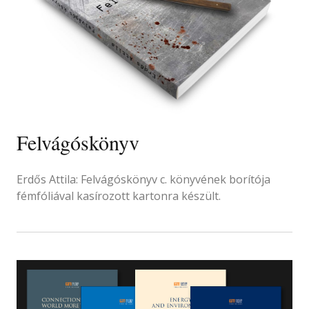
Felvágóskönyv
Erdős Attila: Felvágóskönyv c. könyvének borítója
fémfóliával kasírozott kartonra készült.